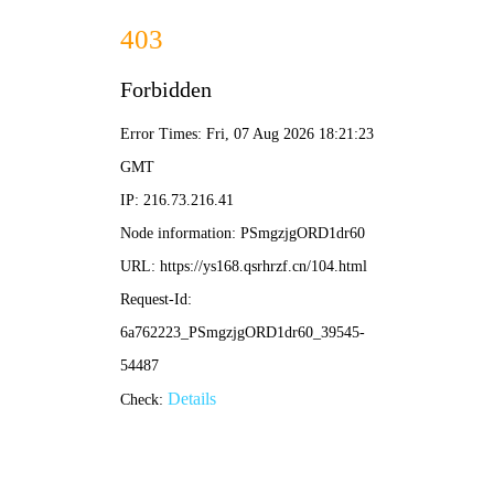
狠狠影院
首页
电影
剧集
动漫
榜单
镖人：风起大漠
该片首日票房排名仅第4，但凭借袁和平执导的硬核动作戏
以及超高评价，成为春节档唯一连续实现票房逆跌的影
片，完成从起初不被看好到票房口碑双丰收的逆袭。
立即播放
热门推荐
更多
全部
动作
喜剧
科幻
悬疑
爱情
9.5
9.1
8.9